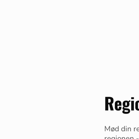
Regi
Mød din re
regionen -