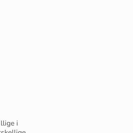
lige i
rskellige