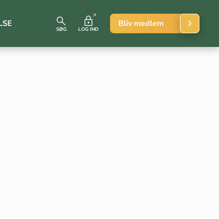
LSE
Bliv medlem
SØG
LOG IND