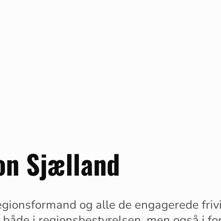
on Sjælland
gionsformand og alle de engagerede frivil
 både i regionsbestyrelsen, men også i fo