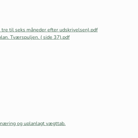
 tre til seks måneder efter udskrivelsen).pdf
an. Tværspuljen. ( side 37).pdf
næring og uplanlagt vægttab.