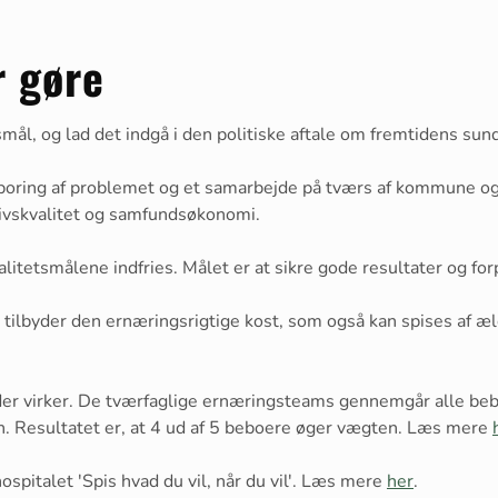
r gøre
smål, og lad det indgå i den politiske aftale om fremtidens s
poring af problemet og et samarbejde på tværs af kommune og h
ivskvalitet og samfundsøkonomi.
valitetsmålene indfries. Målet er at sikre gode resultater og f
r tilbyder den ernæringsrigtige kost, som også kan spises af 
, der virker. De tværfaglige ernæringsteams gennemgår alle be
n. Resultatet er, at 4 ud af 5 beboere øger vægten. Læs mere
spitalet 'Spis hvad du vil, når du vil'. Læs mere
her
.