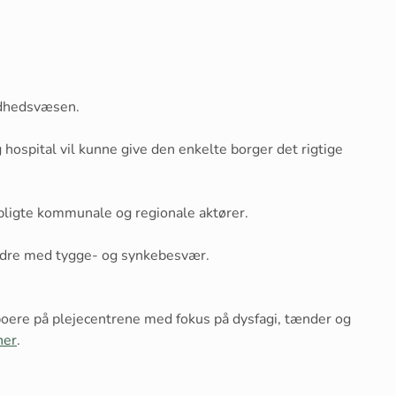
undhedsvæsen.
ospital vil kunne give den enkelte borger det rigtige
orpligte kommunale og regionale aktører.
ældre med tygge- og synkebesvær.
boere på plejecentrene med fokus på dysfagi, tænder og
her
.