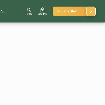
LSE
Bliv medlem
SØG
LOG IND