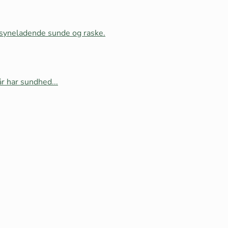
ilsyneladende sunde og raske.
år har sundhed...