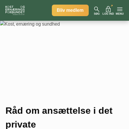
Bliv medlem
SØG
LOG IND
MENU
Råd om ansættelse i det
private