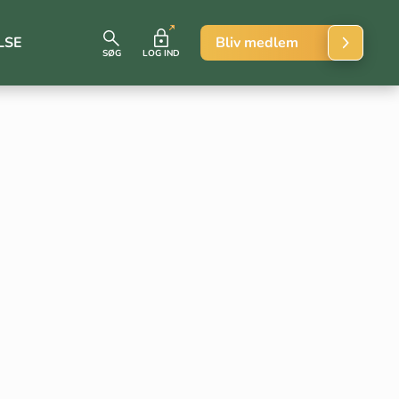
LSE
Bliv medlem
SØG
LOG IND