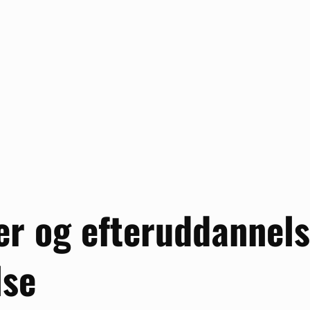
er og efteruddannels
lse