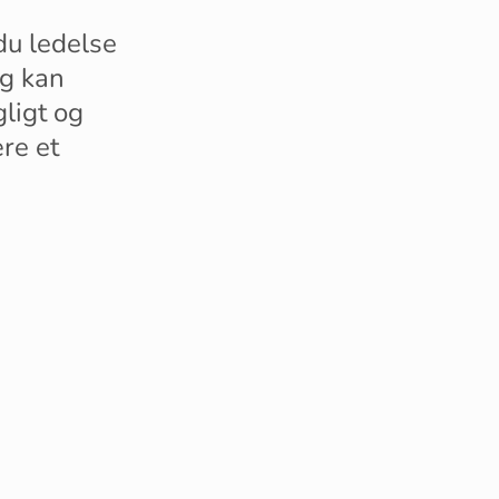
du ledelse
og kan
gligt og
ære et