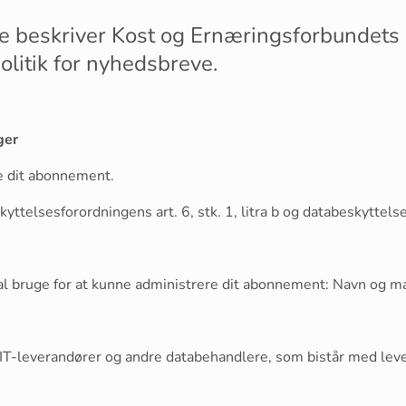
e beskriver Kost og Ernæringsforbundets
politik for nyhedsbreve.
ger
e dit abonnement.
yttelsesforordningens art. 6, stk. 1, litra b og databeskyttels
kal bruge for at kunne administrere dit abonnement: Navn og m
de IT-leverandører og andre databehandlere, som bistår med le