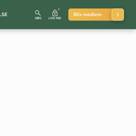
LSE
Bliv medlem
SØG
LOG IND