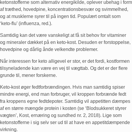
ketonstofferne som alternativ energikilde, oplever ubehag i form
af træthed, hovedpine, koncentrationsbesvær og svimmelhed,
og at musklerne syrer til på ingen tid. Populært omtalt som
‘keto-flu’ (influenza, red.).
Samtidig kan det være vanskeligt at få sit behov for vitaminer
og mineraler dækket på en keto-kost. Desuden er forstoppelse,
hovedpine og dårlig ånde velkendte problemer.
Når interessen for keto alligevel er stor, er det fordi, kostformen
tilsyneladende kan være en vej til vægttab. Og det er der flere
grunde til, mener forskerne.
Keto-kost øger fedtforbrændingen. Hvis man samtidig spiser
mindre energi, end man forbruger, vil kroppen forbrænde fedt
fra kroppens egne fedtdepoter. Samtidig vil appetitten dæmpes
af en større mængde protein i kosten (se ‘Blodsukkeret styrer
vægten’, Kost, ernæring og sundhed nr. 2, 2018). Lige som
ketonstofferne i sig selv ser ud til at have en appetitdæmpende
virkning.