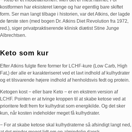
kostformen har eksisteret længe og har egentlig bare skiftet
form. Ser man langt tilbage i historien, var det Atkins, der lagde
de første sten (med bogen Dr. Atkins Diet Revolution fra 1972,
red.), siger privatpraktiserende klinisk diætist Stine Junge
Albrechtsen.
Keto som kur
Efter Atkins fulgte flere former for LCHF-kure (Low Carb, High
Fat,) der alle er karakteriseret ved et lavt indhold af kulhydrater
og et tilsvarende højere indhold af henholdsvis fedt og protein.
Ketogen kost − eller bare Keto − er en ekstrem version af
LCHF. Pointen er at tvinge kroppen til at skabe ketose ved at
prioritere fedt frem for kulhydrat som energikilde. Og det sker
kun, når kosten indeholder meget få kulhydrater.
− For at skabe ketose skal kulhydraterne så afsindigt langt ned,
at det minder meget lidt om en almindelig dansk