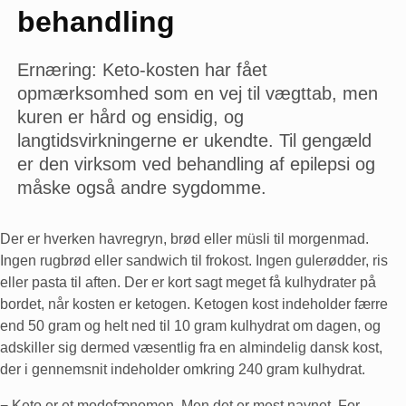
behandling
Ernæring: Keto-kosten har fået
opmærksomhed som en vej til vægttab, men
kuren er hård og ensidig, og
langtidsvirkningerne er ukendte. Til gengæld
er den virksom ved behandling af epilepsi og
måske også andre sygdomme.
Der er hverken havregryn, brød eller müsli til morgenmad.
Ingen rugbrød eller sandwich til frokost. Ingen gulerødder, ris
eller pasta til aften. Der er kort sagt meget få kulhydrater på
bordet, når kosten er ketogen. Ketogen kost indeholder færre
end 50 gram og helt ned til 10 gram kulhydrat om dagen, og
adskiller sig dermed væsentlig fra en almindelig dansk kost,
der i gennemsnit indeholder omkring 240 gram kulhydrat.
− Keto er et modefænomen. Men det er mest navnet. For