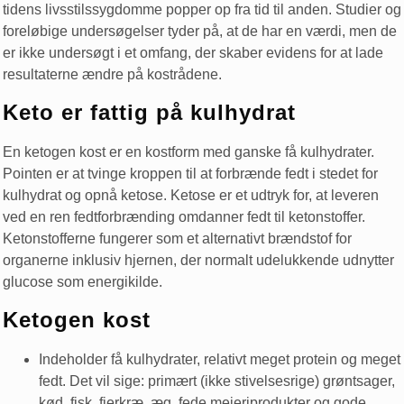
tidens livsstilssygdomme popper op fra tid til anden. Studier og
foreløbige undersøgelser tyder på, at de har en værdi, men de
er ikke undersøgt i et omfang, der skaber evidens for at lade
resultaterne ændre på kostrådene.
Keto er fattig på kulhydrat
En ketogen kost er en kostform med ganske få kulhydrater.
Pointen er at tvinge kroppen til at forbrænde fedt i stedet for
kulhydrat og opnå ketose. Ketose er et udtryk for, at leveren
ved en ren fedtforbrænding omdanner fedt til ketonstoffer.
Ketonstofferne fungerer som et alternativt brændstof for
organerne inklusiv hjernen, der normalt udelukkende udnytter
glucose som energikilde.
Ketogen kost
Indeholder få kulhydrater, relativt meget protein og meget
fedt. Det vil sige: primært (ikke stivelsesrige) grøntsager,
kød, fisk, fjerkræ, æg, fede mejeriprodukter og gode