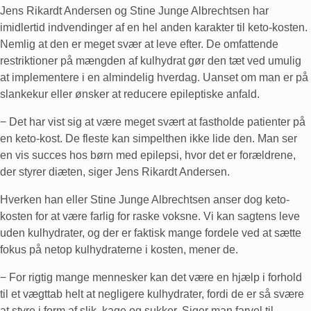
Jens Rikardt Andersen og Stine Junge Albrechtsen har
imidlertid indvendinger af en hel anden karakter til keto-kosten.
Nemlig at den er meget svær at leve efter. De omfattende
restriktioner på mængden af kulhydrat gør den tæt ved umulig
at implementere i en almindelig hverdag. Uanset om man er på
slankekur eller ønsker at reducere epileptiske anfald.
− Det har vist sig at være meget svært at fastholde patienter på
en keto-kost. De fleste kan simpelthen ikke lide den. Man ser
en vis succes hos børn med epilepsi, hvor det er forældrene,
der styrer diæten, siger Jens Rikardt Andersen.
Hverken han eller Stine Junge Albrechtsen anser dog keto-
kosten for at være farlig for raske voksne. Vi kan sagtens leve
uden kulhydrater, og der er faktisk mange fordele ved at sætte
fokus på netop kulhydraterne i kosten, mener de.
− For rigtig mange mennesker kan det være en hjælp i forhold
til et vægttab helt at negligere kulhydrater, fordi de er så svære
at styre i form af slik, kage og sukker. Siger man farvel til