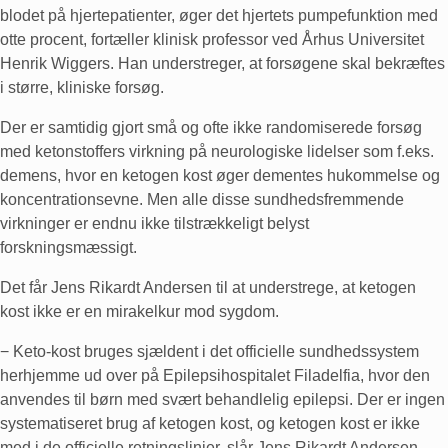
blodet på hjertepatienter, øger det hjertets pumpefunktion med
otte procent, fortæller klinisk professor ved Århus Universitet
Henrik Wiggers. Han understreger, at forsøgene skal bekræftes
i større, kliniske forsøg.
Der er samtidig gjort små og ofte ikke randomiserede forsøg
med ketonstoffers virkning på neurologiske lidelser som f.eks.
demens, hvor en ketogen kost øger dementes hukommelse og
koncentrationsevne. Men alle disse sundhedsfremmende
virkninger er endnu ikke tilstrækkeligt belyst
forskningsmæssigt.
Det får Jens Rikardt Andersen til at understrege, at ketogen
kost ikke er en mirakelkur mod sygdom.
− Keto-kost bruges sjældent i det officielle sundhedssystem
herhjemme ud over på Epilepsihospitalet Filadelfia, hvor den
anvendes til børn med svært behandlelig epilepsi. Der er ingen
systematiseret brug af ketogen kost, og ketogen kost er ikke
med i de officielle retningslinjer, slår Jens Rikardt Andersen