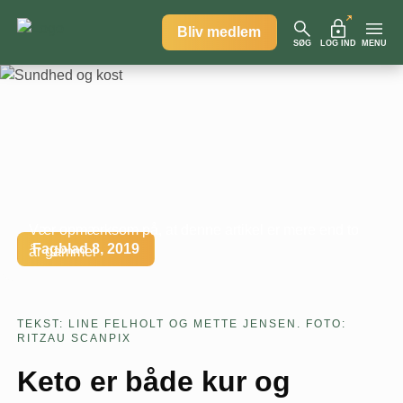
Bliv medlem
SØG
LOG IND
MENU
Vær opmærksom på, at denne artikel er mere end to
Fagblad 8, 2019
år gammel
TEKST: LINE FELHOLT OG METTE JENSEN. FOTO:
RITZAU SCANPIX
Keto er både kur og