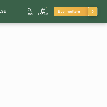
LSE
Bliv medlem
SØG
LOG IND