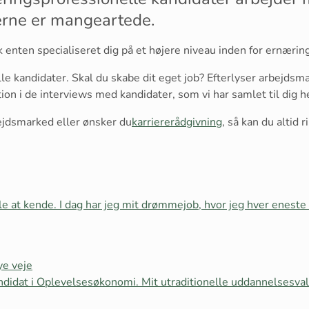
rne er mangeartede.
enten specialiseret dig på et højere niveau inden for ernærin
 kandidater. Skal du skabe dit eget job? Efterlyser arbejdsmar
ion i de interviews med kandidater, som vi har samlet til dig h
ejdsmarked eller ønsker du
karriererådgivning
, så kan du altid 
le at kende. I dag har jeg mit drømmejob, hvor jeg hver eneste 
ye veje
ndidat i Oplevelsesøkonomi. Mit utraditionelle uddannelsesval