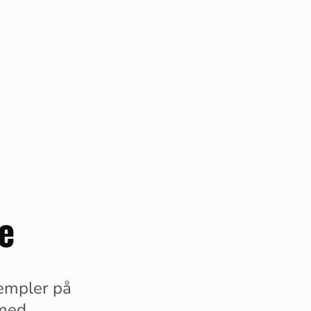
e
sempler på
med.