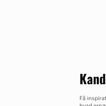
Kandi
Få inspira
hvad ernæ