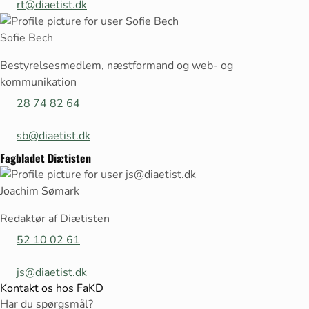
rt@diaetist.dk
Sofie Bech
Bestyrelsesmedlem, næstformand og web- og
kommunikation
28 74 82 64
sb@diaetist.dk
Fagbladet Diætisten
Joachim Sømark
Redaktør af Diætisten
52 10 02 61
js@diaetist.dk
Kontakt os hos FaKD
Har du spørgsmål?