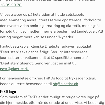
26 85 59 78
.
Vi bestræber os på hele tiden at holde selskabets
medlemmer og andre interesserede opdaterede i forhold til
den nyeste viden omkring ernæring og diætetik, men også i
forhold til, hvad medlemmerne arbejder med landet over. Alt
det og meget mere kan ses under 'Nyheder'.
Fagligt selskab af Kliniske Diætister udgiver fagbladet
'Diætisten' seks gange årligt. Særligt interesserede
journalister er velkomne til at få specifikke numre af
'Diætisten' tilsendt. Send venligst en mail til:
post@diaetist.dk
.
For henvendelse omkring FaKDs logo til tryksager o.lign.
bedes du rette henvendelse til
sb@diaetist.dk
.
FaKD Logo
Som medlem af FaKD, er det muligt at bruge vores logo på
din hjemmeside, eller når du er ude at undervise. Vi beder dig