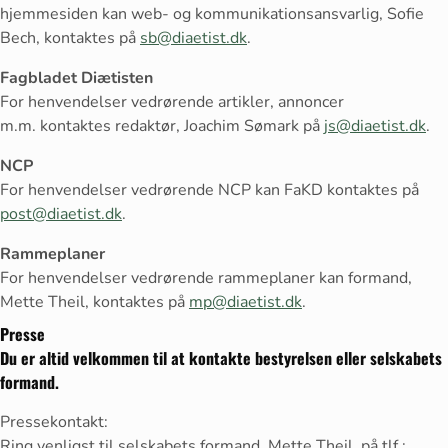
hjemmesiden kan web- og kommunikationsansvarlig, Sofie
Bech, kontaktes på
sb@diaetist.dk
.
Fagbladet Diætisten
For henvendelser vedrørende artikler, annoncer
m.m. kontaktes redaktør, Joachim Sømark på
js@diaetist.dk
.
NCP
For henvendelser vedrørende NCP kan FaKD kontaktes på
post@diaetist.dk
.
Rammeplaner
For henvendelser vedrørende rammeplaner kan formand,
Mette Theil, kontaktes på
mp@diaetist.dk
.
Presse
Du er altid velkommen til at kontakte bestyrelsen eller selskabets
formand.
Pressekontakt:
Ring venligst til selskabets formand, Mette Theil, på tlf.: