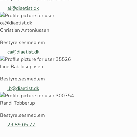
al@diaetist.dk
Christian Antoniussen
Bestyrelsesmedlem
ca@diaetist.dk
Line Bak Josephsen
Bestyrelsesmedlem
lb@diaetist.dk
Randi Tobberup
Bestyrelsesmedlem
29 89 05 77